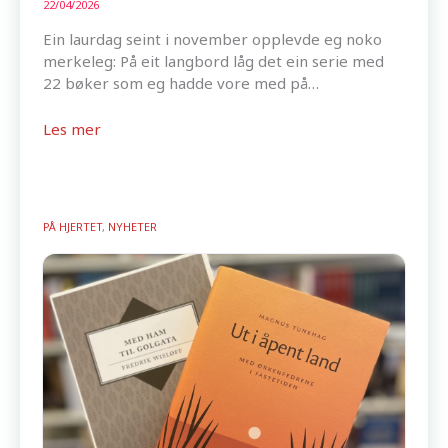
22/04/2026
Ein laurdag seint i november opplevde eg noko
merkeleg: På eit langbord låg det ein serie med
22 bøker som eg hadde vore med på…
Les mer
PÅ HJERTET
,
NYHETER