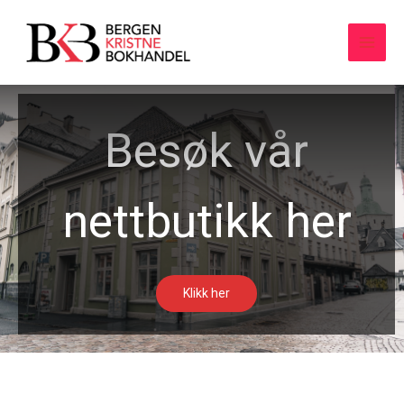
Hopp
rett
til
innholdet
Besøk vår
nettbutikk her
Klikk her