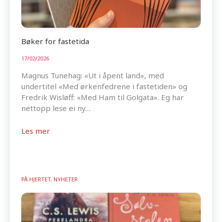
Bøker for fastetida
17/02/2026
Magnus Tunehag: «Ut i åpent land», med
undertitel «Med ørkenfedrene i fastetiden» og
Fredrik Wisløff: «Med Ham til Golgata». Eg har
nettopp lese ei ny…
Les mer
PÅ HJERTET
,
NYHETER