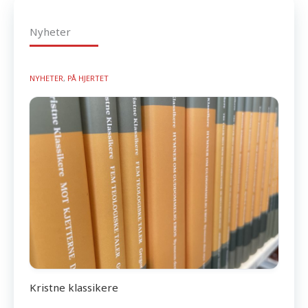
Nyheter
NYHETER
,
PÅ HJERTET
Kristne klassikere