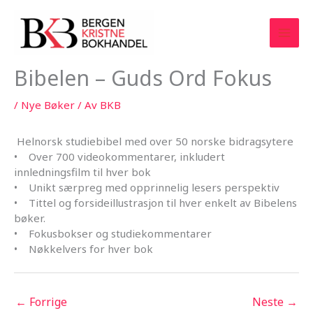
Hopp
rett
til
innholdet
Bibelen – Guds Ord Fokus
/
Nye Bøker
/ Av
BKB
Helnorsk studiebibel med over 50 norske bidragsytere
• Over 700 videokommentarer, inkludert
innledningsfilm til hver bok
• Unikt særpreg med opprinnelig lesers perspektiv
• Tittel og forsideillustrasjon til hver enkelt av Bibelens
bøker.
• Fokusbokser og studiekommentarer
• Nøkkelvers for hver bok
←
Forrige
Neste
→