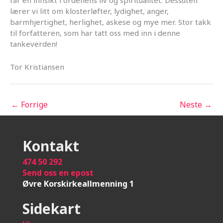
får en innsikt i ordenens liv og spiritualitet. Dessuten
lærer vi litt om klosterløfter, lydighet, anger,
barmhjertighet, herlighet, askese og mye mer. Stor takk
til forfatteren, som har tatt oss med inn i denne
tankeverden!
Tor Kristiansen
←
Forrige
Neste
→
Kontakt
474 50 292
Send oss en epost
Øvre Korskirkeallmenning 1
Sidekart