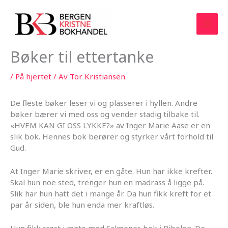
Hopp
rett
til
innholdet
Bøker til ettertanke
/
På hjertet
/ Av
Tor Kristiansen
De fleste bøker leser vi og plasserer i hyllen. Andre
bøker bærer vi med oss og vender stadig tilbake til.
«HVEM KAN GI OSS LYKKE?» av Inger Marie Aase er en
slik bok. Hennes bok berører og styrker vårt forhold til
Gud.
At Inger Marie skriver, er en gåte. Hun har ikke krefter.
Skal hun noe sted, trenger hun en madrass å ligge på.
Slik har hun hatt det i mange år. Da hun fikk kreft for et
par år siden, ble hun enda mer kraftløs.