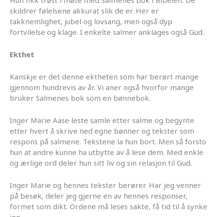
Hun fikk trøst i møte med Salmenes bok i Bibelen. De
skildrer følelsene akkurat slik de er. Her er
takknemlighet, jubel og lovsang, men også dyp
fortvilelse og klage. I enkelte salmer anklages også Gud.
Ekthet
Kanskje er det denne ektheten som har berørt mange
gjennom hundrevis av år. Vi aner også hvorfor mange
bruker Salmenes bok som en bønnebok.
Inger Marie Aase leste samle etter salme og begynte
etter hvert å skrive ned egne bønner og tekster som
respons på salmene. Tekstene la hun bort. Men så forsto
hun at andre kunne ha utbytte av å lese dem. Med enkle
og ærlige ord deler hun sitt liv og sin relasjon til Gud.
Inger Marie og hennes tekster berører. Har jeg venner
på besøk, deler jeg gjerne en av hennes responser,
formet som dikt. Ordene må leses sakte, få tid til å synke