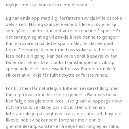
mykje som skal konkurrere om plassen.
Eg har enda opp med å gi forfattaren av sjølvhjelpsboka
delvis rett. Når eg skal velje ei bok å lese sjølv eller gi
som gåve til andre, kan det vere ein god idé å spørje: Er
det sannsynleg at eg vil ønskje å lese denne to gonger?
Kan ein svare ja på dette spørsmålet, er det eit godt
teikn. Dersom vi kjenner med oss sjølve at vi berre vil
lese boka ein gong, kan det vere verdt å spørje kvifor.
Då er det ikkje sikkert boka framstår spesielt viktig,
spennande eller interessant for oss. For det er nokså
sikkert at vi ikkje får fullt utbytte av første runde.
For kristne står naturlegvis Bibelen i ei særstilling med
tanke på kva vi kan lese fleire gonger. »Bøkenes bok»
kan følgje oss gjennom livet. Stadig kan vi oppdage noko
nytt om Gud, verda og oss sjølve. Men om annan
litteratur ikkje på langt nær har same autoritet, finst det
likevel nok av bøker som fortener meir enn ei
gjennomlesing. Kunsten er å velje flest mogleg av slike,