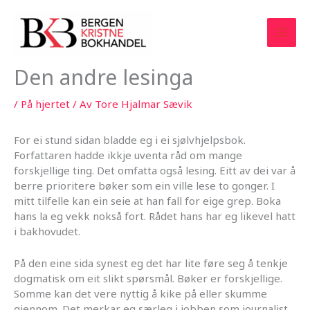
Hopp
rett
til
innholdet
Den andre lesinga
/
På hjertet
/ Av
Tore Hjalmar Sævik
For ei stund sidan bladde eg i ei sjølvhjelpsbok.
Forfattaren hadde ikkje uventa råd om mange
forskjellige ting. Det omfatta også lesing. Eitt av dei var å
berre prioritere bøker som ein ville lese to gonger. I
mitt tilfelle kan ein seie at han fall for eige grep. Boka
hans la eg vekk nokså fort. Rådet hans har eg likevel hatt
i bakhovudet.
På den eine sida synest eg det har lite føre seg å tenkje
dogmatisk om eit slikt spørsmål. Bøker er forskjellige.
Somme kan det vere nyttig å kike på eller skumme
gjennom. Det merkar eg særleg i jobben som journalist.