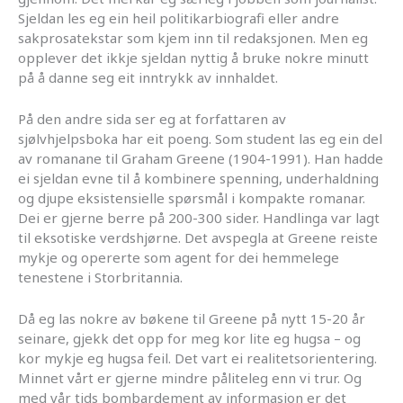
Sjeldan les eg ein heil politikarbiografi eller andre
sakprosatekstar som kjem inn til redaksjonen. Men eg
opplever det ikkje sjeldan nyttig å bruke nokre minutt
på å danne seg eit inntrykk av innhaldet.
På den andre sida ser eg at forfattaren av
sjølvhjelpsboka har eit poeng. Som student las eg ein del
av romanane til Graham Greene (1904-1991). Han hadde
ei sjeldan evne til å kombinere spenning, underhaldning
og djupe eksistensielle spørsmål i kompakte romanar.
Dei er gjerne berre på 200-300 sider. Handlinga var lagt
til eksotiske verdshjørne. Det avspegla at Greene reiste
mykje og opererte som agent for dei hemmelege
tenestene i Storbritannia.
Då eg las nokre av bøkene til Greene på nytt 15-20 år
seinare, gjekk det opp for meg kor lite eg hugsa – og
kor mykje eg hugsa feil. Det vart ei realitetsorientering.
Minnet vårt er gjerne mindre påliteleg enn vi trur. Og
med vår tids bombardement av informasjon er det