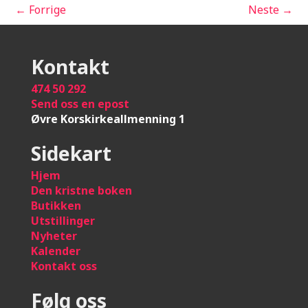
←
Forrige
Neste
→
Kontakt
474 50 292
Send oss en epost
Øvre Korskirkeallmenning 1
Sidekart
Hje
m
Den kristne boken
Butikken
Utstillinger
Nyheter
Kalender
Kontakt oss
Følg oss