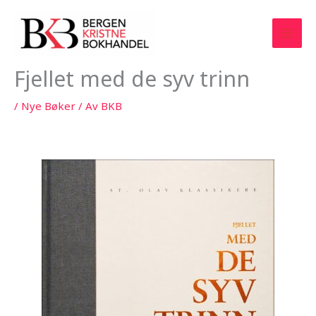
Hopp
rett
til
innholdet
Fjellet med de syv trinn
/
Nye Bøker
/ Av
BKB