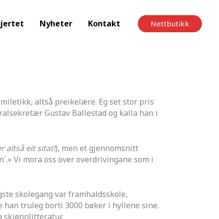
jertet
Nyheter
Kontakt
Nettbutikk
iletikk, altså preikelære. Eg set stor pris
alsekretær Gustav Ballestad og kalla han i
 altså eit sitat!
), men et gjennomsnitt
en`.» Vi mora oss over overdrivingane som i
øgste skolegang var framhaldsskole,
han truleg borti 3000 bøker i hyllene sine.
 skjønnlitteratur.