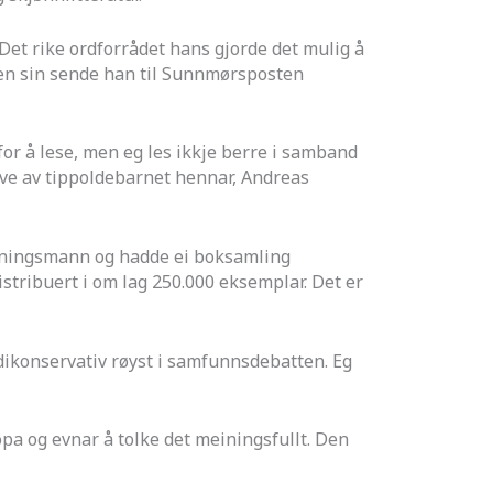
. Det rike ordforrådet hans gjorde det mulig å
logen sin sende han til Sunnmørsposten
 for å lese, men eg les ikkje berre i samband
rive av tippoldebarnet hennar, Andreas
lysningsmann og hadde ei boksamling
istribuert i om lag 250.000 eksemplar. Det er
verdikonservativ røyst i samfunnsdebatten. Eg
opa og evnar å tolke det meiningsfullt. Den