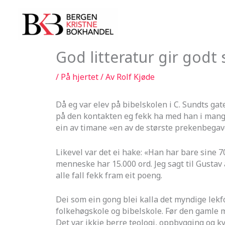
Hopp
rett
til
innholdet
God litteratur gir godt
/
På hjertet
/ Av
Rolf Kjøde
Då eg var elev på bibelskolen i C. Sundts gat
på den kontakten eg fekk ha med han i mange
ein av timane «en av de største prekenbegave
Likevel var det ei hake: «Han har bare sine 7
menneske har 15.000 ord. Jeg sagt til Gustav 
alle fall fekk fram eit poeng.
Dei som ein gong blei kalla det myndige lekf
folkehøgskole og bibelskole. Før den gamle m
Det var ikkje berre teologi, oppbygging og kyr