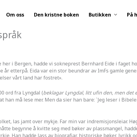
Om oss
Den kristne boken
Butikken
På h
 språk
e her i Bergen, hadde vi sokneprest Bernhard Eide i faget hom
 år etterpå. Eida var ein stor beundrar av ImFs gamle gener
lser vårt land har fostret».
00 ord fra Lyngdal (
beklagar Lyngdal, litt ufin den, men det er
at han må lese mer. Men da sier han bare: `Jeg leser i Bibel
olket, las jamt over mykje. Far min var indremisjonsleiar. H
åtte begynne å kvitte seg med bøker av plassmangel, hadde 
kje. Han hadde lass av biografiar, historiske bøker, lyrikk og