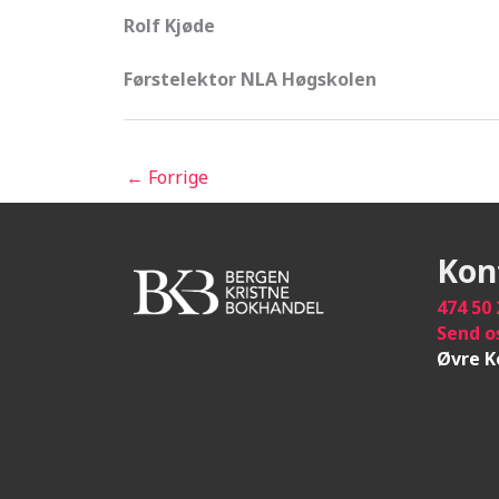
Rolf Kjøde
Førstelektor NLA Høgskolen
←
Forrige
Kon
474 50 
Send o
Øvre K