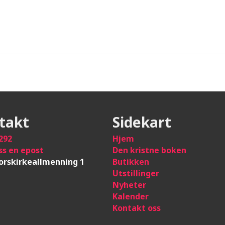
takt
Sidekart
292
Hje
m
ss en epost
Den kristne boken
orskirkeallmenning 1
Butikken
Utstillinger
Nyheter
Kalender
Kontakt oss