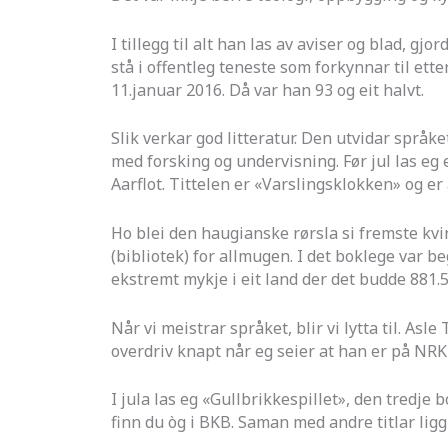
I tillegg til alt han las av aviser og blad, g
stå i offentleg teneste som forkynnar til ett
11.januar 2016. Då var han 93 og eit halvt.
Slik verkar god litteratur. Den utvidar språke
med forsking og undervisning. Før jul las eg
Aarflot. Tittelen er «Varslingsklokken» og er
Ho blei den haugianske rørsla si fremste kvi
(bibliotek) for allmugen. I det boklege var b
ekstremt mykje i eit land der det budde 881.
Når vi meistrar språket, blir vi lytta til. As
overdriv knapt når eg seier at han er på NRK
I jula las eg «Gullbrikkespillet», den tredj
finn du òg i BKB. Saman med andre titlar ligg