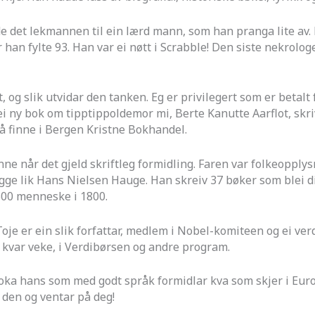
jorde det lekmannen til ein lærd mann, som han pranga lite av
er han fylte 93. Han var ei nøtt i Scrabble! Den siste nekro
t, og slik utvidar den tanken. Eg er privilegert som er betalt
 ei ny bok om tipptippoldemor mi, Berte Kanutte Aarflot, sk
 å finne i Bergen Kristne Bokhandel.
nne når det gjeld skriftleg formidling. Faren var folkeopp
egge lik Hans Nielsen Hauge. Han skreiv 37 bøker som blei d
500 menneske i 1800.
le Toje er ein slik forfattar, medlem i Nobel-komiteen og ei 
 kvar veke, i Verdibørsen og andre program.
e boka hans som med godt språk formidlar kva som skjer i Eur
 den og ventar på deg!