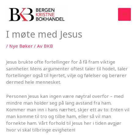
Hopp
rett
til
innholdet
I møte med Jesus
/
Nye Bøker
/ Av
BKB
Jesus brukte ofte fortellinger for å få fram viktige
sannheter. Mens argumenter oftest taler til hodet, taler
fortellinger også til hjertet, vilje og følelser og berører
dermed hele mennesket.
Personen Jesus kan ingen være nøytral overfor – med
mindre man holder seg på lang avstand fra ham.
Kommer man inn i hans nærhet, skjer ett av to: Enten vil
man komme til tro og tilbe ham, eller så vil man
fornekte ham. Vårt forhold til Jesus her i tiden avgjør
hvor vi skal tilbringe evigheten!