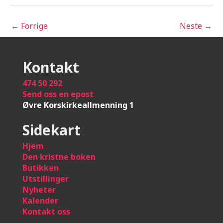
←
Forrige
Neste
→
Kontakt
474 50 292
Send oss en epost
Øvre Korskirkeallmenning 1
Sidekart
Hje
m
Den kristne boken
Butikken
Utstillinger
Nyheter
Kalender
Kontakt oss