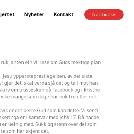
jertet
Nyheter
Kontakt
Nettbutikk
bruk, anten ein vil lese om Guds mektige plan
Jesu ypparsteprestlege bøn, av dei siste
gjer det, skal verda sjå det og ta i mot han.
skriv om trussøsken på Facebook og i kristne
anske mange som ikkje har nok tru eller rett
s er det berre Gud som kan dette. Vi ser til
issekeringa er i samsvar med Johs 17. Då hadde
 du er ueinig med. Sukk og stønn over dei som
ste som har skjønt det.