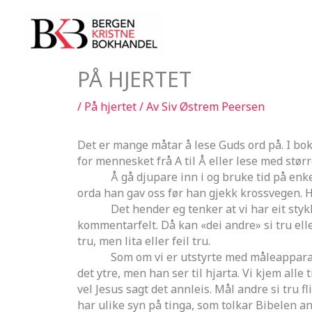
Hopp
rett
til
innholdet
PÅ HJERTET
/
På hjertet
/ Av
Siv Østrem Peersen
Det er mange måtar å lese Guds ord på. I bok
for mennesket frå A til Å eller lese med størr
Å gå djupare inn i og bruke tid på enkelte 
orda han gav oss før han gjekk krossvegen. He
Det hender eg tenker at vi har eit stykke i
kommentarfelt. Då kan «dei andre» si tru ell
tru, men lita eller feil tru.
Som om vi er utstyrte med måleapparat og se
det ytre, men han ser til hjarta. Vi kjem alle
vel Jesus sagt det annleis. Mål andre si tru f
har ulike syn på tinga, som tolkar Bibelen an