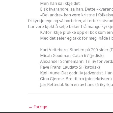
Men han sa ikkje det.
Elsk kvarandre, sa han. Dette «kvarandre» 
«Dei andre» kan vere kristne i folkekyrkja
frikyrkjelege og så bortetter, alt etter ståst
har vore kjekt å selje bøker frå mange kyrkj
Kvifor ikkje plukke opp ei bok som ein av «
Med det seier eg takk for meg, både i but
Kari Veiteberg: Bibelen på 200 sider (De
Micah Goodman: Catch 67 (jødisk)
Alexander Schmemann: Til liv for verda 
Pave Frans: Laudato Si (katolsk)
Kjell Aune: Det godt liv (adventist. Han ha
Gina Gjerme: Bro til tro (pinsekristen)
Jan Rettedal: Som en av hans (frikyrkja
←
Forrige