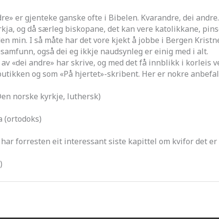
er gjenteke ganske ofte i Bibelen. Kvarandre, dei andre.
, og då særleg biskopane, det kan vere katolikkane, pins
aden min. I så måte har det vore kjekt å jobbe i Bergen Kristn
esamfunn, også dei eg ikkje naudsynleg er einig med i alt.
dei andre» har skrive, og med det få innblikk i korleis ve
ikken og som «På hjertet»-skribent. Her er nokre anbefal
n norske kyrkje, luthersk)
(ortodoks)
r forresten eit interessant siste kapittel om kvifor det er
)