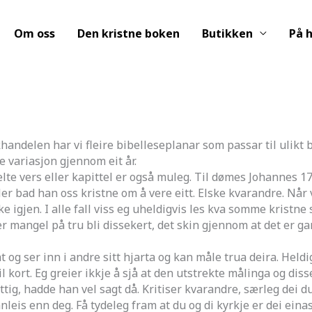
Om oss
Den kristne boken
Butikken
På h
handelen har vi fleire bibelleseplanar som passar til ulikt 
e variasjon gjennom eit år.
vers eller kapittel er også muleg. Til dømes Johannes 17, 
r bad han oss kristne om å vere eitt. Elske kvarandre. Når vi 
gjen. I alle fall viss eg uheldigvis les kva somme kristne 
er mangel på tru bli dissekert, det skin gjennom at det er g
r inn i andre sitt hjarta og kan måle trua deira. Heldigvi
 til kort. Eg greier ikkje å sjå at den utstrekte målinga og d
littig, hadde han vel sagt då. Kritiser kvarandre, særleg dei
nleis enn deg. Få tydeleg fram at du og di kyrkje er dei eina