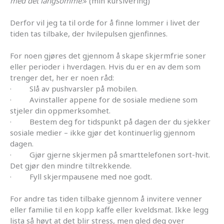
med det langsomme
.» (min kursivering)
Derfor vil jeg ta til orde for å finne lommer i livet der
tiden tas tilbake, der hvilepulsen gjenfinnes.
For noen gjøres det gjennom å skape skjermfrie soner
eller perioder i hverdagen. Hvis du er en av dem som
trenger det, her er noen råd:
· Slå av pushvarsler på mobilen.
· Avinstaller appene for de sosiale mediene som
stjeler din oppmerksomhet.
· Bestem deg for tidspunkt på dagen der du sjekker
sosiale medier – ikke gjør det kontinuerlig gjennom
dagen.
· Gjør gjerne skjermen på smarttelefonen sort-hvit.
Det gjør den mindre tiltrekkende.
· Fyll skjermpausene med noe godt.
For andre tas tiden tilbake gjennom å invitere venner
eller familie til en kopp kaffe eller kveldsmat. Ikke legg
lista så høyt at det blir stress, men gled deg over