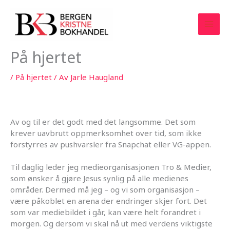
Hopp
rett
til
innholdet
På hjertet
/
På hjertet
/ Av
Jarle Haugland
Av og til er det godt med det langsomme. Det som
krever uavbrutt oppmerksomhet over tid, som ikke
forstyrres av pushvarsler fra Snapchat eller VG-appen.
Til daglig leder jeg medieorganisasjonen Tro & Medier,
som ønsker å gjøre Jesus synlig på alle medienes
områder. Dermed må jeg – og vi som organisasjon –
være påkoblet en arena der endringer skjer fort. Det
som var mediebildet i går, kan være helt forandret i
morgen. Og dersom vi skal nå ut med verdens viktigste