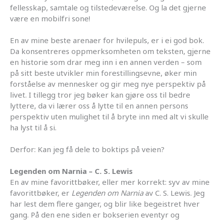
fellesskap, samtale og tilstedeværelse. Og la det gjerne
være en mobilfri sone!
En av mine beste arenaer for hvilepuls, er i ei god bok.
Da konsentreres oppmerksomheten om teksten, gjerne
en historie som drar meg inn i en annen verden – som
på sitt beste utvikler min forestillingsevne, øker min
forståelse av mennesker og gir meg nye perspektiv på
livet. I tillegg tror jeg bøker kan gjøre oss til bedre
lyttere, da vi lærer oss å lytte til en annen persons
perspektiv uten mulighet til å bryte inn med alt vi skulle
ha lyst til å si.
Derfor: Kan jeg få dele to boktips på veien?
Legenden om Narnia – C. S. Lewis
En av mine favorittbøker, eller mer korrekt: syv av mine
favorittbøker, er
Legenden om Narnia
av C. S. Lewis. Jeg
har lest dem flere ganger, og blir like begeistret hver
gang. På den ene siden er bokserien eventyr og