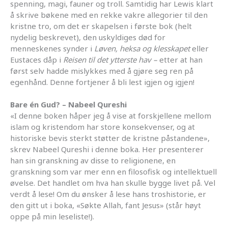
spenning, magi, fauner og troll. Samtidig har Lewis klart
å skrive bøkene med en rekke vakre allegorier til den
kristne tro, om det er skapelsen i første bok (helt
nydelig beskrevet), den uskyldiges død for
menneskenes synder i
Løven, heksa og klesskapet
eller
Eustaces dåp i
Reisen til det ytterste hav –
etter at han
først selv hadde mislykkes med å gjøre seg ren på
egenhånd. Denne fortjener å bli lest igjen og igjen!
Bare én Gud? – Nabeel Qureshi
«I denne boken håper jeg å vise at forskjellene mellom
islam og kristendom har store konsekvenser, og at
historiske bevis sterkt støtter de kristne påstandene»,
skrev Nabeel Qureshi i denne boka. Her presenterer
han sin granskning av disse to religionene, en
granskning som var mer enn en filosofisk og intellektuell
øvelse. Det handlet om hva han skulle bygge livet på. Vel
verdt å lese! Om du ønsker å lese hans troshistorie, er
den gitt ut i boka, «Søkte Allah, fant Jesus» (står høyt
oppe på min leseliste!).