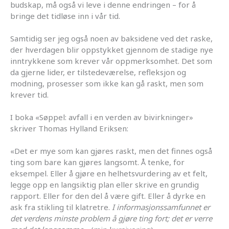
budskap, må også vi leve i denne endringen – for å
bringe det tidløse inn i vår tid.
Samtidig ser jeg også noen av baksidene ved det raske,
der hverdagen blir oppstykket gjennom de stadige nye
inntrykkene som krever vår oppmerksomhet. Det som
da gjerne lider, er tilstedeværelse, refleksjon og
modning, prosesser som ikke kan gå raskt, men som
krever tid.
I boka «Søppel: avfall i en verden av bivirkninger»
skriver Thomas Hylland Eriksen:
«Det er mye som kan gjøres raskt, men det finnes også
ting som bare kan gjøres langsomt. Å tenke, for
eksempel. Eller å gjøre en helhetsvurdering av et felt,
legge opp en langsiktig plan eller skrive en grundig
rapport. Eller for den del å være gift. Eller å dyrke en
ask fra stikling til klatretre.
I informasjonssamfunnet er
det verdens minste problem å gjøre ting fort; det er verre