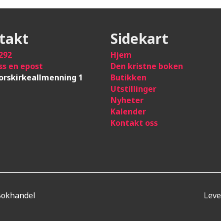
takt
Sidekart
292
Hje
m
ss en epost
Den kristne boken
orskirkeallmenning 1
Butikken
Utstillinger
Nyheter
Kalender
Kontakt oss
Bokhandel
Leve