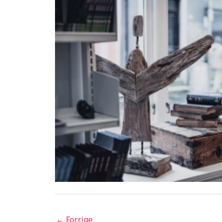
←
Forrige