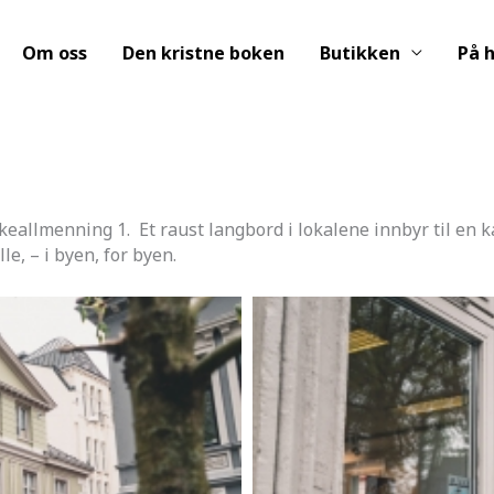
Om oss
Den kristne boken
Butikken
På h
irkeallmenning 1. Et raust langbord i lokalene innbyr til en 
lle, – i byen, for byen.