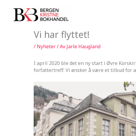
Hopp
rett
til
innholdet
Vi har flyttet!
/
Nyheter
/ Av
Jarle Haugland
I april 2020 ble det en ny start i Øvre Korsk
forfattertreff. Vi ønsker å være et tilbud for a