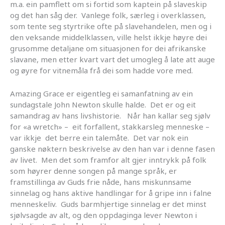
m.a. ein pamflett om si fortid som kaptein på slaveskip
og det han såg der. Vanlege folk, særleg i overklassen,
som tente seg styrtrike ofte på slavehandelen, men og i
den veksande middelklassen, ville helst ikkje høyre dei
grusomme detaljane om situasjonen for dei afrikanske
slavane, men etter kvart vart det umogleg å late att auge
og øyre for vitnemåla frå dei som hadde vore med.
Amazing Grace er eigentleg ei samanfatning av ein
sundagstale John Newton skulle halde. Det er og eit
samandrag av hans livshistorie. Når han kallar seg sjølv
for «a wretch» – eit forfallent, stakkarsleg menneske –
var ikkje det berre ein talemåte. Det var nok ein
ganske nøktern beskrivelse av den han var i denne fasen
av livet. Men det som framfor alt gjer inntrykk på folk
som høyrer denne songen på mange språk, er
framstillinga av Guds frie nåde, hans miskunnsame
sinnelag og hans aktive handlingar for å gripe inn i falne
menneskeliv. Guds barmhjertige sinnelag er det minst
sjølvsagde av alt, og den oppdaginga lever Newton i