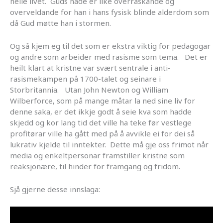
heile livet. Guds nåde er like overraskande og
overveldande for han i hans fysisk blinde alderdom som
då Gud møtte han i stormen.
Og så kjem eg til det som er ekstra viktig for pedagogar
og andre som arbeider med rasisme som tema. Det er
heilt klart at kristne var svært sentrale i anti-
rasismekampen på 1700-talet og seinare i
Storbritannia. Utan John Newton og William
Wilberforce, som på mange måtar la ned sine liv for
denne saka, er det ikkje godt å seie kva som hadde
skjedd og kor lang tid det ville ha teke før vestlege
profitørar ville ha gått med på å avvikle ei for dei så
lukrativ kjelde til inntekter. Dette må gje oss frimot når
media og enkeltpersonar framstiller kristne som
reaksjonære, til hinder for framgang og fridom.
Sjå gjerne desse innslaga: