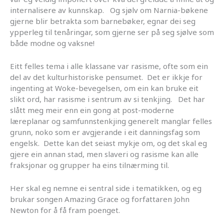
internalisere av kunnskap. Og sjølv om Narnia-bøkene
gjerne blir betrakta som barnebøker, egnar dei seg
ypperleg til tenåringar, som gjerne ser på seg sjølve som
både modne og vaksne!
Eitt felles tema i alle klassane var rasisme, ofte som ein
del av det kulturhistoriske pensumet. Det er ikkje for
ingenting at Woke-bevegelsen, om ein kan bruke eit
slikt ord, har rasisme i sentrum av si tenkjing. Det har
slått meg meir enn ein gong at post-moderne
læreplanar og samfunnstenkjing generelt manglar felles
grunn, noko som er avgjerande i eit danningsfag som
engelsk. Dette kan det seiast mykje om, og det skal eg
gjere ein annan stad, men slaveri og rasisme kan alle
fraksjonar og grupper ha eins tilnærming til.
Her skal eg nemne ei sentral side i tematikken, og eg
brukar songen Amazing Grace og forfattaren John
Newton for å få fram poenget.