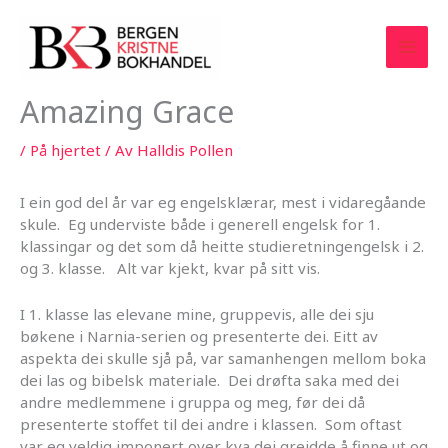
Hopp
rett
til
innholdet
Amazing Grace
/
På hjertet
/ Av
Halldis Pollen
I ein god del år var eg engelsklærar, mest i vidaregåande
skule. Eg underviste både i generell engelsk for 1.
klassingar og det som då heitte studieretningengelsk i 2.
og 3. klasse. Alt var kjekt, kvar på sitt vis.
I 1. klasse las elevane mine, gruppevis, alle dei sju
bøkene i Narnia-serien og presenterte dei. Eitt av
aspekta dei skulle sjå på, var samanhengen mellom boka
dei las og bibelsk materiale. Dei drøfta saka med dei
andre medlemmene i gruppa og meg, før dei då
presenterte stoffet til dei andre i klassen. Som oftast
var eg veldig imponert over kva dei greidde å finne ut og