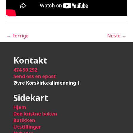
←
Forrige
Neste
→
Kontakt
474 50 292
Send oss en epost
Øvre Korskirkeallmenning 1
Sidekart
Hje
m
Den kristne boken
Butikken
Utstillinger