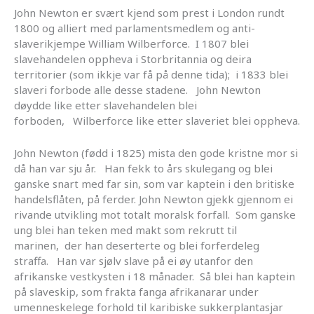
John Newton er svært kjend som prest i London rundt
1800 og alliert med parlamentsmedlem og anti-
slaverikjempe William Wilberforce. I 1807 blei
slavehandelen oppheva i Storbritannia og deira
territorier (som ikkje var få på denne tida); i 1833 blei
slaveri forbode alle desse stadene. John Newton
døydde like etter slavehandelen blei
forboden, Wilberforce like etter slaveriet blei oppheva.
John Newton (fødd i 1825) mista den gode kristne mor si
då han var sju år. Han fekk to års skulegang og blei
ganske snart med far sin, som var kaptein i den britiske
handelsflåten, på ferder. John Newton gjekk gjennom ei
rivande utvikling mot totalt moralsk forfall. Som ganske
ung blei han teken med makt som rekrutt til
marinen, der han deserterte og blei forferdeleg
straffa. Han var sjølv slave på ei øy utanfor den
afrikanske vestkysten i 18 månader. Så blei han kaptein
på slaveskip, som frakta fanga afrikanarar under
umenneskelege forhold til karibiske sukkerplantasjar