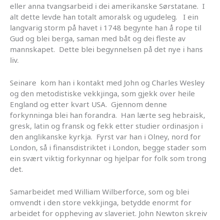
eller anna tvangsarbeid i dei amerikanske Sørstatane. I
alt dette levde han totalt amoralsk og ugudeleg. I ein
langvarig storm på havet i 1748 begynte han å rope til
Gud og blei berga, saman med båt og dei fleste av
mannskapet. Dette blei begynnelsen på det nye i hans
liv.
Seinare kom han i kontakt med John og Charles Wesley
og den metodistiske vekkjinga, som gjekk over heile
England og etter kvart USA. Gjennom denne
forkynninga blei han forandra. Han lærte seg hebraisk,
gresk, latin og fransk og fekk etter studier ordinasjon i
den anglikanske kyrkja. Fyrst var han i Olney, nord for
London, så i finansdistriktet i London, begge stader som
ein svært viktig forkynnar og hjelpar for folk som trong
det.
Samarbeidet med William Wilberforce, som og blei
omvendt i den store vekkjinga, betydde enormt for
arbeidet for oppheving av slaveriet. John Newton skreiv