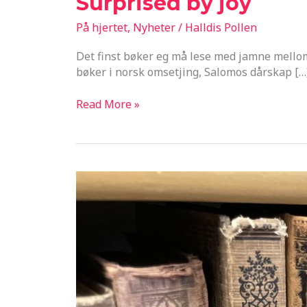
Surprised by joy
På hjertet
,
Nyheter
/
Halldis Pollen
Det finst bøker eg må lese med jamne mellomr
bøker i norsk omsetjing, Salomos dårskap […
Surprised
Read More »
by
joy