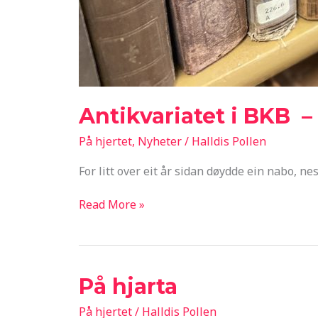
Antikvariatet i BKB 
På hjertet
,
Nyheter
/
Halldis Pollen
For litt over eit år sidan døydde ein nabo, 
Antikvariatet
Read More »
i
BKB
–
På hjarta
eit
skattkammer
På hjertet
/
Halldis Pollen