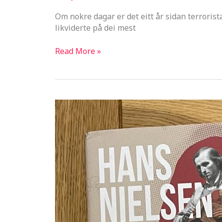
Om nokre dagar er det eitt år sidan terrorist
likviderte på dei mest
På
Read More »
hjarta