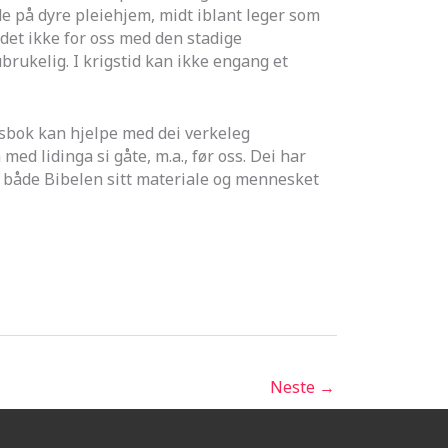
på dyre pleiehjem, midt iblant leger som
r det ikke for oss med den stadige
brukelig. I krigstid kan ikke engang et
ktsbok kan hjelpe med dei verkeleg
d lidinga si gåte, m.a., før oss. Dei har
 i både Bibelen sitt materiale og mennesket
Neste
→