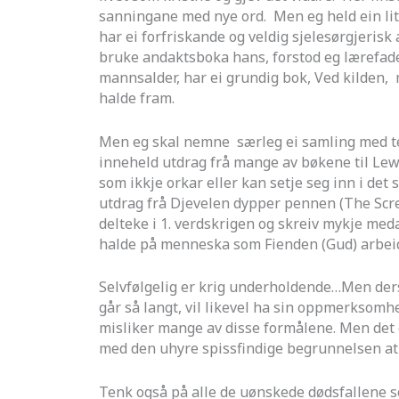
sanningane med nye ord. Men eg held ein lite
har ei forfriskande og veldig sjelesørgjeri
bruke andaktsboka hans, forstod eg lærefader
mannsalder, har ei grundig bok, Ved kilden, 
halde fram.
Men eg skal nemne særleg ei samling med te
inneheld utdrag frå mange av bøkene til Lewis,
som ikkje orkar eller kan setje seg inn i det
utdrag frå Djevelen dypper pennen (The Scre
delteke i 1. verdskrigen og skreiv mykje meda
halde på menneska som Fienden (Gud) arbeid
Selvfølgelig er krig underholdende…Men dersom
går så langt, vil likevel ha sin oppmerksomhe
misliker mange av disse formålene. Men det er
med den uhyre spissfindige begrunnelsen at 
Tenk også på alle de uønskede dødsfallene so