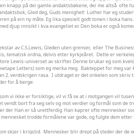
n knapp på dei gamle andaktsbøkene, dei me altså ofte har 
sk andaktsbok, Gled deg, Guds menighet! Luther har eg stud
en på ein ny måte. Eg lika spesielt godt tonen i boka hans.
med djup innsikt i kva evangeliet er. Den boka er også komen
kstar av C.S.Lewis, Gleden uten grenser, eller The Busine
 tematisk ordna, delvis etter kyrkjeåret. Dette er verkeleg e
 store Lewis-universet av skrifter. Denne brukar eg som kveld
wtape Letters) som eg merka meg. Bakteppet for meg var kr
n 2. verdskrigen rasa. I utdraget er det onkelen som skriv t
er for å berge:
 vi ikke er forsiktige, vil vi få se at i motgangen vil tuse
t vendt bort fra seg selv og mot verdier og formål som de tr
 der Han er så urettferdig. Han kaprer ofte mennesker som ha
mennesket trodde formålene var gode, og fulgte dem etter 
m skjer i krigstid. Mennesker blir drept på steder der de ve