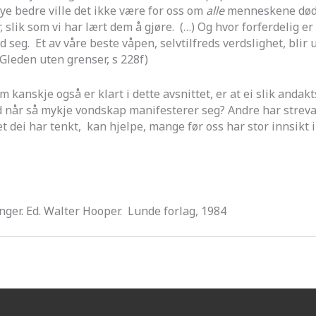
mye bedre ville det ikke være for oss om
alle
menneskene døde 
, slik som vi har lært dem å gjøre. (…) Og hvor forferdelig e
eg. Et av våre beste våpen, selvtilfreds verdslighet, blir u
(Gleden uten grenser, s 228f)
 kanskje også er klart i dette avsnittet, er at ei slik anda
 når så mykje vondskap manifesterer seg? Andre har streva me
et dei har tenkt, kan hjelpe, mange før oss har stor innsikt
nger. Ed. Walter Hooper. Lunde forlag, 1984