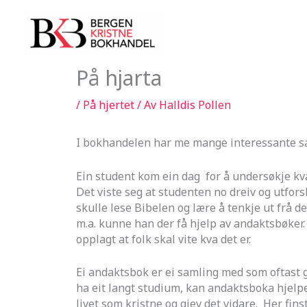
Hopp
rett
til
innholdet
På hjarta
/
På hjertet
/ Av
Halldis Pollen
I bokhandelen har me mange interessante sa
Ein student kom ein dag for å undersøkje kv
Det viste seg at studenten no dreiv og utfor
skulle lese Bibelen og lære å tenkje ut frå 
m.a. kunne han der få hjelp av andaktsbøker.
opplagt at folk skal vite kva det er.
Ei andaktsbok er ei samling med som oftast gan
ha eit langt studium, kan andaktsboka hjelpe 
livet som kristne og gjev det vidare. Her fi