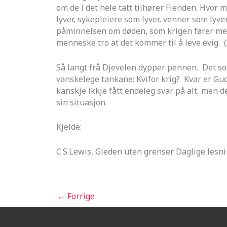
om de i det hele tatt tilhører Fienden. Hvor 
lyver, sykepleiere som lyver, venner som lyver
påminnelsen om døden, som krigen fører med s
menneske tro at det kommer til å leve evig. 
Så langt frå Djevelen dypper pennen. Det som
vanskelege tankane: Kvifor krig? Kvar er Gud
kanskje ikkje fått endeleg svar på alt, men d
sin situasjon.
Kjelde:
C.S.Lewis, Gleden uten grenser. Daglige lesni
←
Forrige