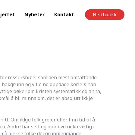
jertet
Nyheter
Kontakt
Nettbutikk
 stor ressursbibel som den mest omfattande.
e bakgrunn og ville no oppdage korleis han
nyttige bøker om kristen systematikk og anna,
mål å bli minna om, det er absolutt ikkje
t. Om ikkje folk greier eller finn tid til å
u. Andre har sett og opplevd noko viktig i
r må gjerne tolke dei grunnleggjande