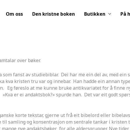
Om oss
Den kristne boken
Butikken
På h
mtalar over bøker.
a som fanst av studiebiblar. Dei har me ein del av, med ein
ska kva kristen tru var og innebar. Han hadde ein annan typ
den. Eg føreslo at me kunne bruke antikvariatet for å finne 
 «Kva er ei andaktsbok?» spurde han. Det var eit godt spørs
ske korte tekstar, gjerne ut frå eit bibelord eller bibelavsnit
til samling og konsentrasjon om sentrale tankar i kristen tr
nst mange nye andaktsbøker for alle aldersgrupper. Nye tide