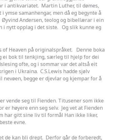
i antikvariatet. Martin Luther, til dømes,
ert i ymse samanhengar, men då eg begynte å
 Øyvind Andersen, teolog og bibellærar i ein
 i nytt opplag i det siste. Og slik kunne eg
ss of Heaven på originalspråket. Denne boka
i bok til tenkjing, særleg til hjelp for dei
slesing ofte, og i sommar var det altså eit
igen i Ukraina. C.S.Lewis hadde sjølv
il nevøen, begge er djevlar og kjempar for å
ner vende seg til Fienden. Titusener som ikke
or er høyere enn seg selv. Jeg vet at Fienden
r gitt sine liv til formål Han ikke liker,
beste evne.
t de kan bli drept. Derfor går de forberedt,