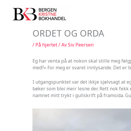
Hopp
rett
til
innholdet
ORDET OG ORDA
/
På hjertet
/ Av
Siv Peersen
Eg har venta på at nokon skal stille meg føl
med?» For meg er svaret innlysande. Det er be
I utgangspunktet var det ikkje sjølvsagt at eg
bøker som blei meir lesne der. Rett nok fekk
namnet mitt trykt i gullskrift på framsida. Gul