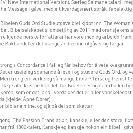
NIV, New International Version). Særleg Salmane tala til me
 The Message i gåve, med eit kvardagsnært språk, fabelaktig
 Bibelen Guds Ord Studieutgave blei kjøpt inn. The Woman’s
bel, Bibelselskapet si omsetjing av 2011 med oransje omslag
eire kjende norske forfattarar har vore med og arbeidd fram.
tne Bokhandel er det mange andre fine utgåver og fargar.
trong’s Concordance i fall eg får behov for å vete kva grun
 Det er useieleg spanande å lese i og studere Guds Ord, og v
Men treng ein verkeleg så mange biblar? Først og fremst tenk
. Ikkje alle kristne kan det, for Bibelen er òg ei forboden bo
-Korea, som er det land i verda der det er aller vanskelegast
rda (kjelde: Åpne Dører).
iblane mine, og sjå på dei som skattar.
gong. The Passion Translation, kanskje, eller den store, flo
tnar frå 1800-talet). Kanskje eg kan gje nokon ein bibel i g