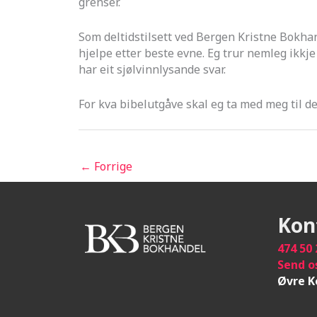
grenser.
Som deltidstilsett ved Bergen Kristne Bokhande
hjelpe etter beste evne. Eg trur nemleg ikkje
har eit sjølvinnlysande svar.
For kva bibelutgåve skal eg ta med meg til de
←
Forrige
Kon
474 50 
Send o
Øvre K