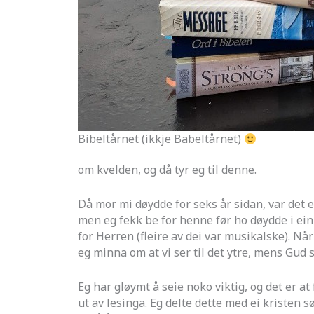
Bibeltårnet (ikkje Babeltårnet)
om kvelden, og då tyr eg til denne.
Då mor mi døydde for seks år sidan, var det 
men eg fekk be for henne før ho døydde i ein 
for Herren (fleire av dei var musikalske). N
eg minna om at vi ser til det ytre, mens Gud se
Eg har gløymt å seie noko viktig, og det er at
ut av lesinga. Eg delte dette med ei kristen s