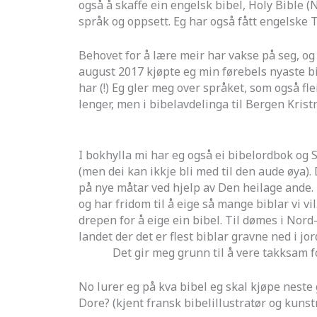
også å skaffe ein engelsk bibel, Holy Bible (
språk og oppsett. Eg har også fått engelske
Behovet for å lære meir har vakse på seg, og
august 2017 kjøpte eg min førebels nyaste bi
har (!) Eg gler meg over språket, som også fl
lenger, men i bibelavdelinga til Bergen Kris
I bokhylla mi har eg også ei bibelordbok og S
(men dei kan ikkje bli med til den aude øya).
på nye måtar ved hjelp av Den heilage ande. 
og har fridom til å eige så mange biblar vi vil
drepen for å eige ein bibel. Til dømes i Nord
landet der det er flest biblar gravne ned i jo
Det gir meg grunn til å vere takksam for b
No lurer eg på kva bibel eg skal kjøpe neste 
Dore? (kjent fransk bibelillustratør og kuns