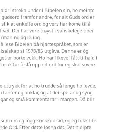
aldri streka under i Bibelen sin, ho meinte
e gudsord framfor andre, for alt Guds ord er
e slik at enkelte ord og vers har kome til å
livet. Dei har vore trøyst i vanskelege tider
ormaning og leiing.
 å lese Bibelen på hjartespråket, som er
elselskap si 1978/85 utgåve. Denne er òg
t er borte vekk. Ho har likevel fått tilhald i
bruk for å slå opp eit ord før eg skal sovne
 uttrykk for at ho trudde så lenge ho levde,
tanter og onklar, og at dei spelar og syng
kingar og små kommentarar i margen. Då blir
det som om eg togg knekkebrød, og eg fekk lite
ande Ord. Etter dette losna det. Det hjelpte