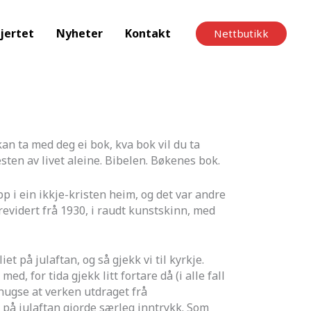
jertet
Nyheter
Kontakt
Nettbutikk
an ta med deg ei bok, kva bok vil du ta
sten av livet aleine. Bibelen. Bøkenes bok.
pp i ein ikkje-kristen heim, og det var andre
revidert frå 1930, i raudt kunstskinn, med
et på julaftan, og så gjekk vi til kyrkje.
med, for tida gjekk litt fortare då (i alle fall
 hugse at verken utdraget frå
 på julaftan gjorde særleg inntrykk. Som