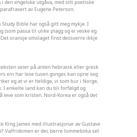
g i den engelske utgåva, med sitt poetiske
 parafrasert av Eugene Peterson.
 Study Bible har også gitt meg mykje. I
 (som passa til ulike plagg og ei veske eg
 Det oransje omslaget finst dessverre ikkje
nteksten seier på anten hebraisk eller gresk
ers ein har lese tusen gonger, kan opne seg
er eg at vi er heldige, vi som bur i Norge,
k. I enkelte land kan du bli forfølgd og
 å leve som kristen. Nord-Korea er også det
tte King James med illustrasjonar av Gustave
åve? Valfridomen er der, berre lommeboka set