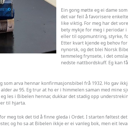
Ein gong møtte eg ei dame som 
det var feil å favorisere enkelt
like viktig. For meg har det vor
bety mykje for meg i periodar i 
eller til oppmuntring, styrke, f
Etter kvart kjende eg behov for
nynorsk, og det blei Norsk Bib
temmeleg frynsete, i det omslage
nedste nattbordskuff. Eg kan få 
eg som arva hennar konfirmasjonsbibel frå 1932. Ho gav ikkje
alder av 95. Eg trur at ho er i himmelen saman med mine sju 
år eg les i Bibelen hennar, dukkar det stadig opp understre
r til hjarta.
 for meg tok det tid å finne gleda i Ordet. I starten føltest 
øster, og ho sa at Bibelen ikkje er ei vanleg bok, men eit lev