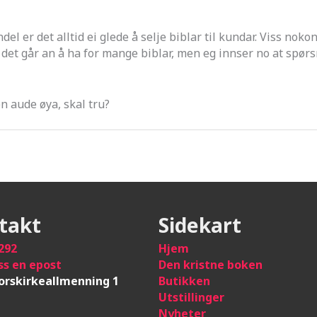
l er det alltid ei glede å selje biblar til kundar. Viss nokon
 det går an å ha for mange biblar, men eg innser no at spørsm
n aude øya, skal tru?
takt
Sidekart
292
Hje
m
ss en epost
Den kristne boken
orskirkeallmenning 1
Butikken
Utstillinger
Nyheter