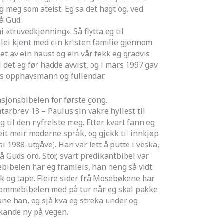
meg som ateist. Eg sa det høgt òg, ved
på Gud.
mi «truvedkjenning». Så flytta eg til
blei kjent med ein kristen familie gjennom
et av ein haust og ein vår fekk eg gradvis
l det eg før hadde avvist, og i mars 1997 gav
 trus opphavsmann og fullendar.
sjonsbibelen for første gong.
arbrev 13 – Paulus sin vakre hyllest til
ng til den nyfrelste meg. Etter kvart fann eg
eit meir moderne språk, og gjekk til innkjøp
 1988-utgåve). Han var lett å putte i veska,
på Guds ord. Stor, svart predikantbibel var
ibelen har eg framleis, han heng så vidt
 og tape. Fleire sider frå Mosebøkene har
 lommebibelen med på tur når eg skal pakke
opne han, og sjå kva eg streka under og
kande ny på vegen.