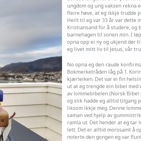
ungdom og ung vaksen rekna eg 
fleire høve, at eg ikkje trudde 
Heilt til eg var 33 år var dette 
Kristiansand for å studere, og 
barnehagen til sonen min. I løp
opna opp ei ny og ukjend dør ti
eg livet mitt liv til Jesus, vår
No opna eg den raude konfirma
Bokmerketråden låg på 1. Korint
kjærleiken. Det var ei fin helsi
ut at eg trengde ein bibel med 
av lommebibelen (Norsk Bibel si
og slik hadde eg alltid tilgang 
liksom ikkje meg. Denne lommeb
saman ved hjelp av gummistrikk
ramla ut. Det hender at eg tar
lett. Det er alltid morosamt å 
noterte den gongen eg var flun