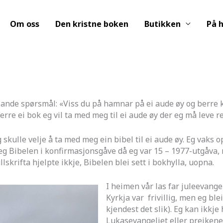
Om oss
Den kristne boken
Butikken
På h
gjande spørsmål: «Viss du på hamnar på ei aude øy og berre k
rre ei bok eg vil ta med meg til ei aude øy der eg må leve re
 skulle velje å ta med meg ein bibel til ei aude øy. Eg vaks o
 eg Bibelen i konfirmasjonsgåve då eg var 15 – 1977-utgåva, 
lskrifta hjelpte ikkje, Bibelen blei sett i bokhylla, uopna.
I heimen vår las far juleevangeli
Kyrkja var frivillig, men eg blei 
kjendest det slik). Eg kan ikkje
Lukasevangeliet eller preikene